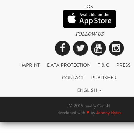
iOS
FOLLOW US
Facebook
Twitter
YouTub
Ins
IMPRINT
DATA PROTECTION
T & C
PRESS
CONTACT
PUBLISHER
ENGLISH
© 2016 readfy GmbH
developed with
♥
by
Johnny Bytes