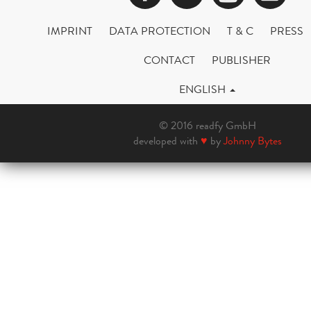
IMPRINT
DATA PROTECTION
T & C
PRESS
CONTACT
PUBLISHER
ENGLISH
© 2016 readfy GmbH
developed with
♥
by
Johnny Bytes