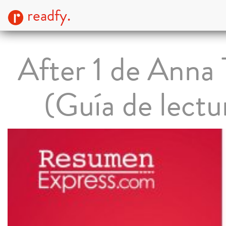
readfy.
After 1 de Anna
(Guía de lectu