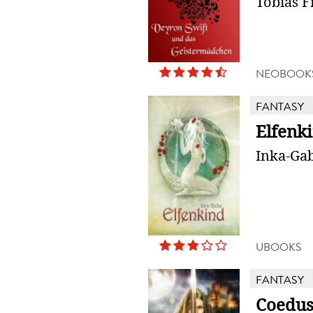
Tobias F
NEOBOOK
FANTASY
Elfenk
Inka-Gab
UBOOKS
FANTASY
Coedus