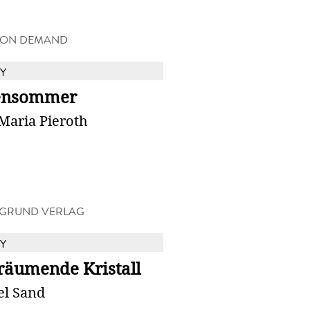
 ON DEMAND
Y
ensommer
Maria Pieroth
NGRUND VERLAG
Y
räumende Kristall
l Sand