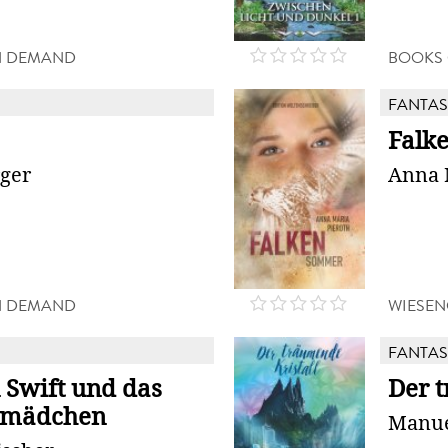
N DEMAND
BOOKS
FANTAS
Falk
rger
Anna 
N DEMAND
WIESE
FANTAS
 Swift und das
Der t
rmädchen
Manue