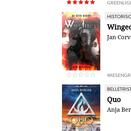
GREENLIG
HISTORIS
Winged
Jan Cor
WIESENGR
BELLETRIS
Quo
Anja Be