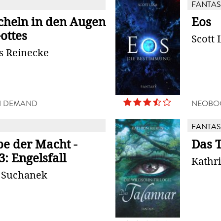
FANTAS
cheln in den Augen
Eos
ottes
Scott 
s Reinecke
N DEMAND
NEOBO
FANTAS
be der Macht -
Das 
: Engelsfall
Kathr
 Suchanek