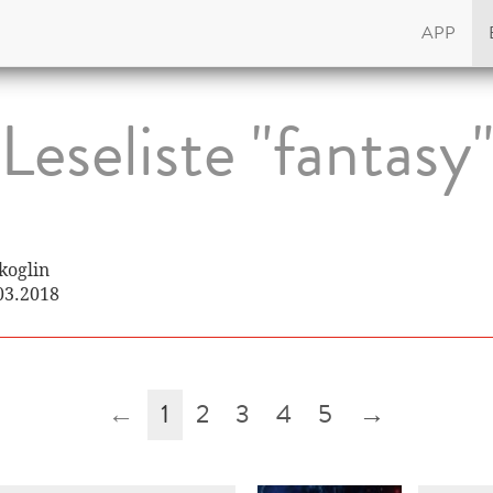
APP
Leseliste "fantasy
koglin
.03.2018
←
1
2
3
4
5
→