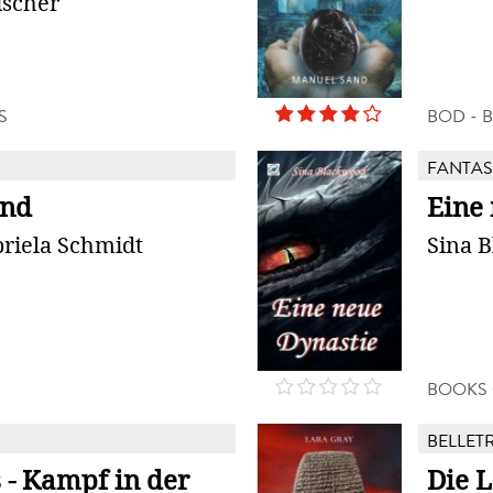
ischer
S
BOD - 
FANTAS
ind
Eine
riela Schmidt
Sina 
BOOKS
BELLETR
 - Kampf in der
Die 