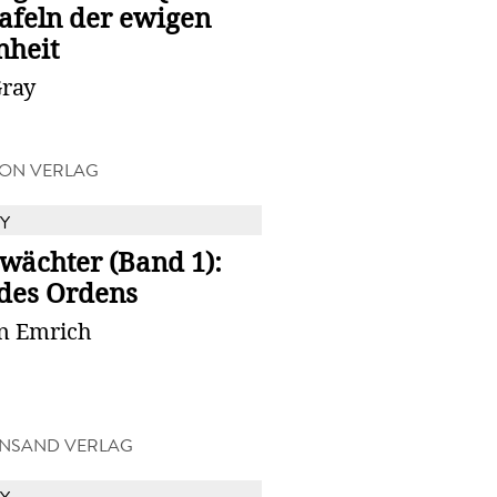
afeln der ewigen
nheit
Gray
ON VERLAG
Y
wächter (Band 1):
des Ordens
in Emrich
NSAND VERLAG