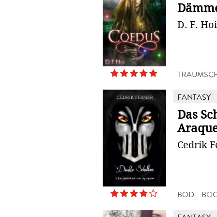
Dämme
D. F. Hoi
TRAUMSC
FANTASY
Das Sc
Araque
Cedrik F
BOD - BO