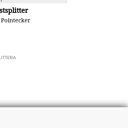
Y
tsplitter
 Pointecker
ITTERA