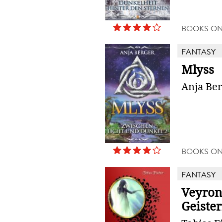
BOOKS O
FANTASY
Mlyss
Anja Be
BOOKS O
FANTASY
Veyron
Geiste