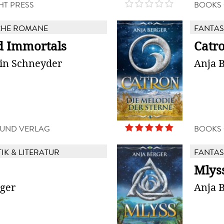
HT PRESS
BOOKS
CHE ROMANE
FANTAS
 Immortals
Catr
vin Schneyder
Anja 
UND VERLAG
BOOKS
TIK & LITERATUR
FANTAS
Mlys
rger
Anja 