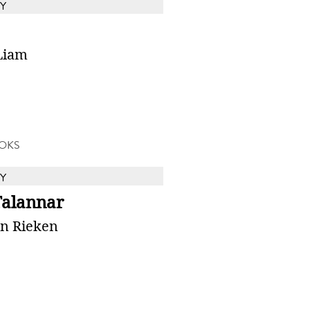
Y
Liam
OKS
Y
Talannar
in Rieken