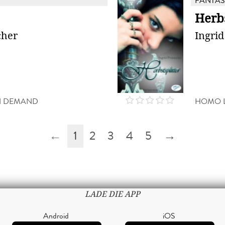
FANTAS
Herbs
cher
Ingrid
N DEMAND
HOMO L
←
1
2
3
4
5
→
LADE DIE APP
Android
iOS