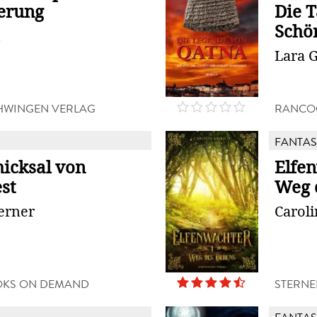
rung
Die T
Schö
Lara 
HWINGEN VERLAG
RANCO
FANTAS
hicksal von
Elfen
st
Weg 
erner
Carol
OKS ON DEMAND
STERNE