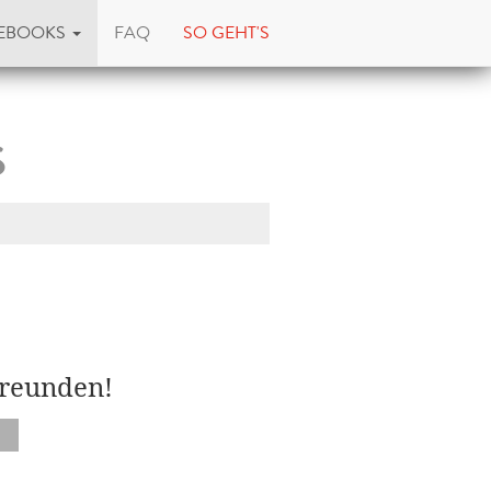
EBOOKS
FAQ
SO GEHT'S
s
Freunden!