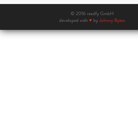
© 2016 readfy GmbH
developed with
♥
by
Johnny Bytes