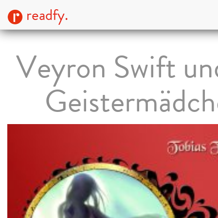
readfy.
Veyron Swift un
Geistermädch