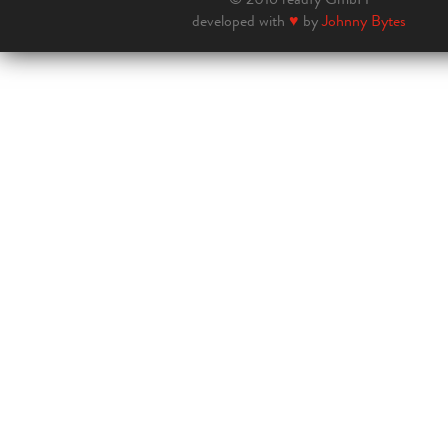
developed with
♥
by
Johnny Bytes