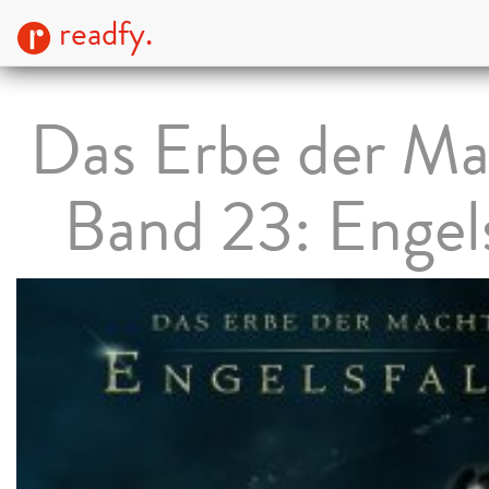
readfy.
Das Erbe der Ma
Band 23: Engels