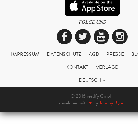
FOLGE UNS
Facebook
Twitter
YouTub
Ins
IMPRESSUM
DATENSCHUTZ
AGB
PRESSE
BL
KONTAKT
VERLAGE
DEUTSCH
© 2016 readfy GmbH
developed with
♥
by
Johnny Bytes