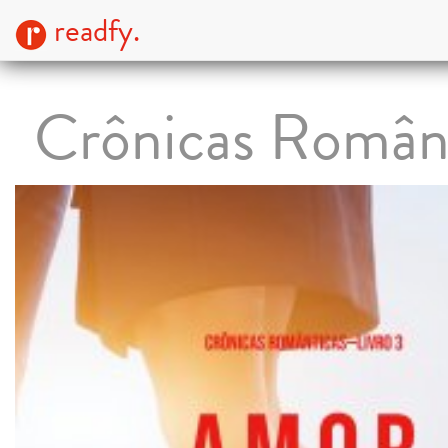
readfy.
Crônicas Român