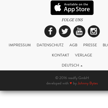
FOLGE UNS
Facebook
Twitter
YouTub
Ins
IMPRESSUM
DATENSCHUTZ
AGB
PRESSE
BL
KONTAKT
VERLAGE
DEUTSCH
© 2016 readfy GmbH
developed with
♥
by
Johnny Bytes