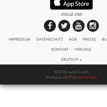
FOLGE UNS
Facebook
Twitter
YouTub
Ins
IMPRESSUM
DATENSCHUTZ
AGB
PRESSE
BL
KONTAKT
VERLAGE
DEUTSCH
© 2016 readfy GmbH
developed with
♥
by
Johnny Bytes