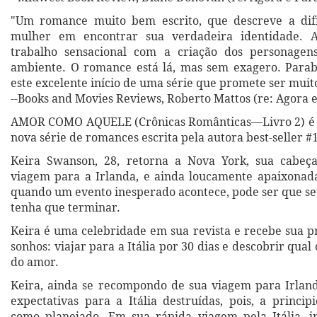
"Um romance muito bem escrito, que descreve a di
mulher em encontrar sua verdadeira identidade. 
trabalho sensacional com a criação dos personagen
ambiente. O romance está lá, mas sem exagero. Parab
este excelente início de uma série que promete ser muit
--Books and Movies Reviews, Roberto Mattos (re: Agora 
AMOR COMO AQUELE (Crônicas Românticas—Livro 2) é o
nova série de romances escrita pela autora best-seller #
Keira Swanson, 28, retorna a Nova York, sua cabeç
viagem para a Irlanda, e ainda loucamente apaixonad
quando um evento inesperado acontece, pode ser que s
tenha que terminar.
Keira é uma celebridade em sua revista e recebe sua p
sonhos: viajar para a Itália por 30 dias e descobrir qual 
do amor.
Keira, ainda se recompondo de sua viagem para Irland
expectativas para a Itália destruídas, pois, a princip
como planejado. Em sua rápida viagem pela Itália, i