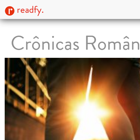
readfy.
Crônicas Român