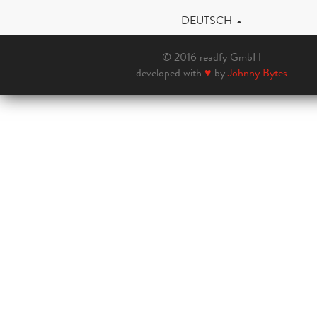
DEUTSCH
© 2016 readfy GmbH
developed with
♥
by
Johnny Bytes