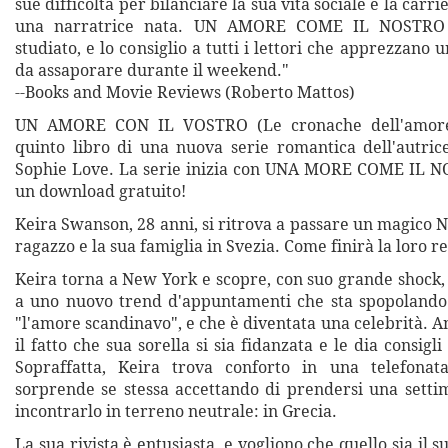
sue difficoltà per bilanciare la sua vita sociale e la carr
una narratrice nata. UN AMORE COME IL NOSTRO 
studiato, e lo consiglio a tutti i lettori che apprezzano 
da assaporare durante il weekend."
--Books and Movie Reviews (Roberto Mattos)
UN AMORE CON IL VOSTRO (Le cronache dell'amore
quinto libro di una nuova serie romantica dell'autrice
Sophie Love. La serie inizia con UNA MORE COME IL N
un download gratuito!
Keira Swanson, 28 anni, si ritrova a passare un magico N
ragazzo e la sua famiglia in Svezia. Come finirà la loro r
Keira torna a New York e scopre, con suo grande shock, 
a uno nuovo trend d'appuntamenti che sta spopolando i
"l'amore scandinavo", e che è diventata una celebrità. A
il fatto che sua sorella si sia fidanzata e le dia consigl
Sopraffatta, Keira trova conforto in una telefonata
sorprende se stessa accettando di prendersi una settim
incontrarlo in terreno neutrale: in Grecia.
La sua rivista è entusiasta, e vogliono che quello sia il 