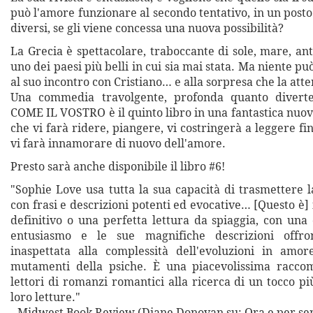
può l'amore funzionare al secondo tentativo, in un pos
diversi, se gli viene concessa una nuova possibilità?
La Grecia è spettacolare, traboccante di sole, mare, an
uno dei paesi più belli in cui sia mai stata. Ma niente p
al suo incontro con Cristiano… e alla sorpresa che la att
Una commedia travolgente, profonda quanto diver
COME IL VOSTRO è il quinto libro in una fantastica nuo
che vi farà ridere, piangere, vi costringerà a leggere fin
vi farà innamorare di nuovo dell'amore.
Presto sarà anche disponibile il libro #6!
"Sophie Love usa tutta la sua capacità di trasmettere l
con frasi e descrizioni potenti ed evocative… [Questo è] 
definitivo o una perfetta lettura da spiaggia, con una 
entusiasmo e le sue magnifiche descrizioni offro
inaspettata alla complessità dell'evoluzioni in amo
mutamenti della psiche. È una piacevolissima racco
lettori di romanzi romantici alla ricerca di un tocco p
loro letture."
--Midwest Book Review (Diane Donovan su: Ora e per s