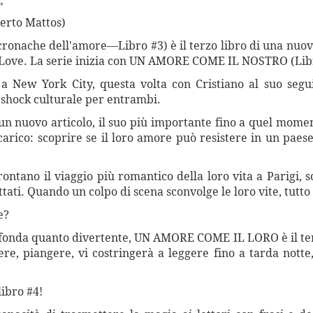
"
erto Mattos)
ache dell'amore—Libro #3) è il terzo libro di una nuova 
e Love. La serie inizia con UN AMORE COME IL NOSTRO (Lib
a New York City, questa volta con Cristiano al suo segu
 shock culturale per entrambi.
un nuovo articolo, il suo più importante fino a quel moment
ncarico: scoprire se il loro amore può resistere in un pae
ontano il viaggio più romantico della loro vita a Parigi, 
tati. Quando un colpo di scena sconvolge le loro vite, tutt
e?
onda quanto divertente, UN AMORE COME IL LORO è il terz
ere, piangere, vi costringerà a leggere fino a tarda nott
libro #4!