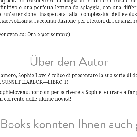
apacità di trasmettere la magia ai lettori con frasi e d
finitivo o una perfetta lettura da spiaggia, con una diffe
o un'attenzione inaspettata alla complessità dell'evo
iacevolissima raccomandazione per i lettori di romanzi ro
."
Donovan su: Ora e per sempre)
Über den Autor
d'amore, Sophie Love è felice di presentare la sua serie di d
I SUNSET HARBOR—LIBRO 1)
sophieloveauthor.com per scrivere a Sophie, entrare a far p
l corrente delle ultime novità!
Books könnten Ihnen auch 