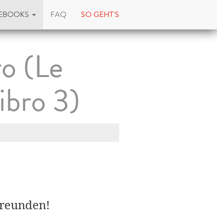
EBOOKS
FAQ
SO GEHT'S
o (Le
bro 3)
Freunden!