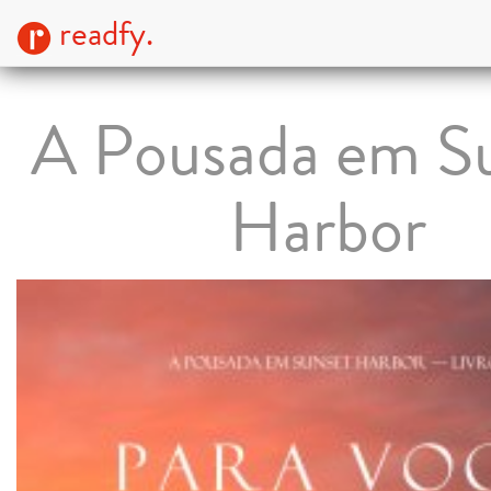
readfy.
A Pousada em S
Harbor