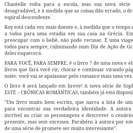
Chantelle volta para a escola, mas sua nova séri
desagradável, e à medida que as coisas dão errado, o d
espiral descendente.
Roy está cada vez mais doente e, à medida que o tempo e
a todos para uma estadia em sua casa na Grécia. Emi
preocupar com o bebê, não pode recusar. É uma via
todos para sempre, culminando num Dia de Ação de G
deles esquecerá.
PARA VOCÊ, PARA SEMPRE, é o livro 7 de uma nova e ele
livros que fará você rir, chorar e continuar virando pá
noite: você vai se apaixonar pelo romance mais uma vez
O livro 8 será lançado em breve! A nova série de S
ESTE – CRÔNICAS ROMÂNTICAS, também já está disponí
"Um livro muito bem escrito, que narra a luta de um
para encontrar sua verdadeira identidade. A autora
incrível ao criar os personagens e descrever o cenári
presente, mas sem excessos. Parabéns à autora por est
de uma série de promete ser muito interessante".