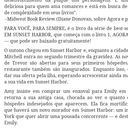
desenvolvimento da psique dos personagens. É u
deliciosa para quem ama romances e está em busca de
de complexidade em seus livros".
--Midwest Book Review (Diane Donovan, sobre Agora e 
PARA VOCÊ, PARA SEMPRE, é o livro da série de best-
EM SUNSET HARBOR, que começa com o livro 1, AGOR
— que pode ser baixado gratuitamente!
O outono chegou em Sunset Harbor e, enquanto a cidade 
Mitchell entra no segundo trimestre da gravidez. As no
de Trevor são abertas para seus primeiros hóspedes
restaurante também são inaugurados. Enquanto isso, 
dar sua oferta pela ilha, esperando acrescentar ainda 
a sua vida em Sunset Harbor.
Amy insiste em comprar um enxoval para Emily em 
retorna a sua antiga casa, chocada ao ver o quanto 
hóspedes indesejados que aparecem. Ela fica mortifi
que haverá um novo morador em Sunset Harbor: um in
York que quer abrir uma pousada concorrente — e dest
Emily.