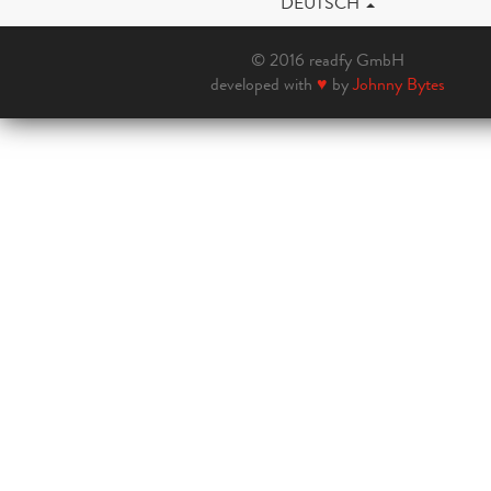
DEUTSCH
© 2016 readfy GmbH
developed with
♥
by
Johnny Bytes