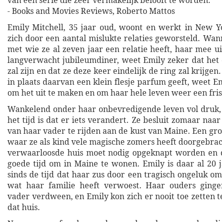
van een serie die zeer vermakelijk belooft te worden."
- Books and Movies Reviews, Roberto Mattos
Emily Mitchell, 35 jaar oud, woont en werkt in New Yo
zich door een aantal mislukte relaties geworsteld. Wan
met wie ze al zeven jaar een relatie heeft, haar mee u
langverwacht jubileumdiner, weet Emily zeker dat het
zal zijn en dat ze deze keer eindelijk de ring zal krijgen
in plaats daarvan een klein flesje parfum geeft, weet Emi
om het uit te maken en om haar hele leven weer een friss
Wankelend onder haar onbevredigende leven vol druk, 
het tijd is dat er iets verandert. Ze besluit zomaar naar
van haar vader te rijden aan de kust van Maine. Een groo
waar ze als kind vele magische zomers heeft doorgebrac
verwaarloosde huis moet nodig opgeknapt worden en d
goede tijd om in Maine te wonen. Emily is daar al 20 j
sinds de tijd dat haar zus door een tragisch ongeluk o
wat haar familie heeft verwoest. Haar ouders ginge
vader verdween, en Emily kon zich er nooit toe zetten 
dat huis.