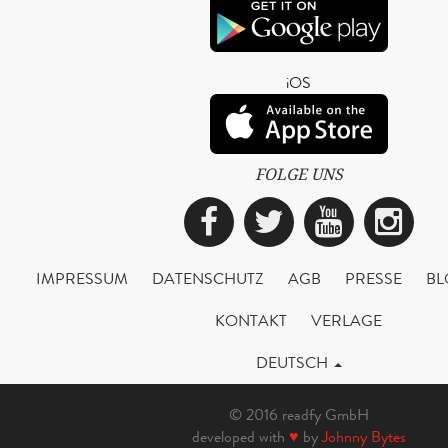
iOS
FOLGE UNS
Facebook
Twitter
YouTub
Ins
IMPRESSUM
DATENSCHUTZ
AGB
PRESSE
BL
KONTAKT
VERLAGE
DEUTSCH
© 2016 readfy GmbH
developed with
♥
by
Johnny Bytes