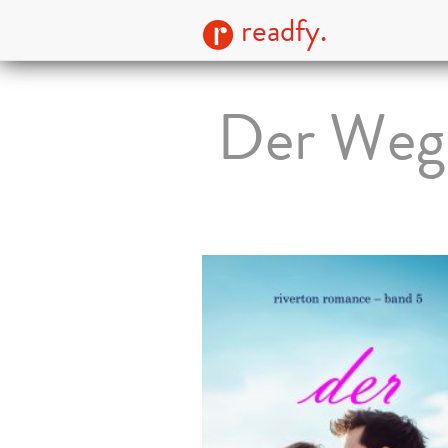
readfy.
Der Weg 