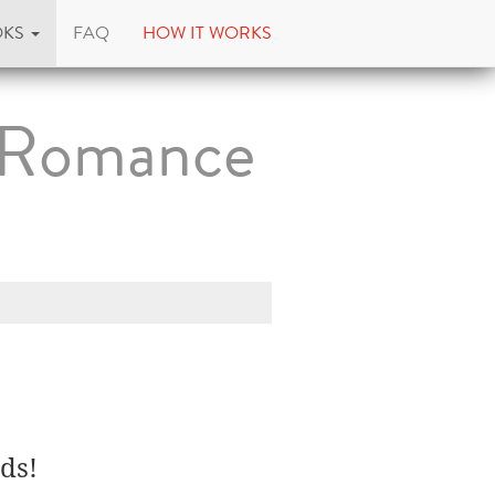
OKS
FAQ
HOW IT WORKS
n Romance
ds!