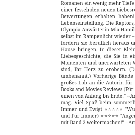
Romanen ein wenig mehr Tiefe 
einer fesselnden neuen Liebesr
Bewertungen erhalten haben! 
Lebenseinstellung. Die Raptors,
Olympia-Anwärterin Mia Hamilto
selbst im Rampenlicht wieder –
fordern sie beruflich heraus 
Hause bringen. In dieser Klei
Liebesgeschichte, die Sie in 
Momenten und unerwarteten We
sind, Ihr Herz zu erobern. (
umbenannt.) Vorherige Bände d
großes Lob an die Autorin für 
Books and Movies Reviews (Für 
einen von Anfang bis Ende." -
mag. Viel Spaß beim sommerli
Immer und Ewig) ⭐⭐⭐⭐⭐ "Wunder
und Für Immer) ⭐⭐⭐⭐⭐ "Angene
mit Band 2 weitermachen!" --A