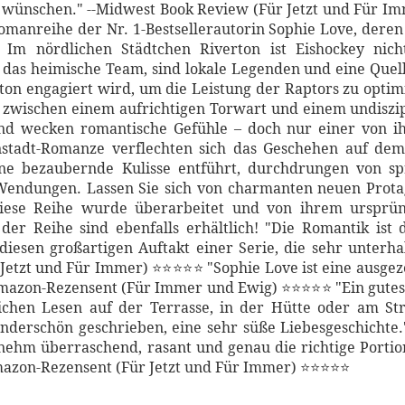
wünschen." --Midwest Book Review (Für Jetzt und Für Im
omanreihe der Nr. 1-Bestsellerautorin Sophie Love, deren
Im nördlichen Städtchen Riverton ist Eishockey nich
 das heimische Team, sind lokale Legenden und eine Quell
n engagiert wird, um die Leistung der Raptors zu optimier
 zwischen einem aufrichtigen Torwart und einem undiszi
und wecken romantische Gefühle – doch nur einer von 
nstadt-Romanze verflechten sich das Geschehen auf dem 
eine bezaubernde Kulisse entführt, durchdrungen von s
ndungen. Lassen Sie sich von charmanten neuen Protago
Diese Reihe wurde überarbeitet und von ihrem ursprüng
er Reihe sind ebenfalls erhältlich! "Die Romantik ist d
diesen großartigen Auftakt einer Serie, die sehr unterha
Jetzt und Für Immer) ⭐⭐⭐⭐⭐ "Sophie Love ist eine ausgeze
-Amazon-Rezensent (Für Immer und Ewig) ⭐⭐⭐⭐⭐ "Ein gut
chen Lesen auf der Terrasse, in der Hütte oder am Str
schön geschrieben, eine sehr süße Liebesgeschichte."
hm überraschend, rasant und genau die richtige Portio
mazon-Rezensent (Für Jetzt und Für Immer) ⭐⭐⭐⭐⭐