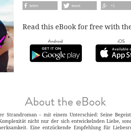
teilen
tweet
+1
Read this eBook for free with th
Android
iOS
About the eBook
er Strandroman – mit einem Unterschied: Seine Begei
omplexität nicht nur der sich entwickelnden Liebe, so
erksamkeit. Eine entzückende Empfehlung für Liebesro