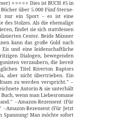
mer) ⭐⭐⭐⭐⭐ Dies ist BUCH #5 in
 Bücher über 5.000 Fünf-Sterne-
t nur ein Sport – es ist eine
e des Stolzes. Als die ehemalige
en, findet sie sich stattdessen
plinierten Center. Beide Männer
ihnen kann das große Gold nach
Eis und eine leidenschaftliche
pritzigen Dialogen, bewegenden
nisten verzaubern, die bereit
lichen Titel Riverton Raptors
a, aber nicht übertrieben. Ein
ltsam zu werden verspricht." --
ichnete Autorin & sie unterhält
es Buch, wenn man Liebesromane
and." --Amazon-Rezensent (Für
 --Amazon-Rezensent (Für Jetzt
n Spannung! Man möchte sofort