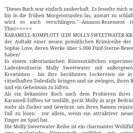
"Dieses Buch war einfach zauberhaft. Es fesselte mich so 
bis in die frühen Morgenstunden las, anstatt zu schla
wird es auch verschlingen."--Amazon-Rezensent 
This)⭐⭐⭐⭐⭐
KARAMELL-KOMPLOTT (EIN MOLLY-SWEETWATER-KRIMI
der Auftakt einer neuen gemütlichen Krimireihe der 
Sophie Love, deren Werke über 5.000 Fünf-Sterne-Bew
haben!
In einem viktorianischen Küstenstädtchen experiment
Ladenbesitzerin Molly Sweetwater mit außergewöh
Kreationen - bis ihre berühmten Leckereien sie i
rätselhaften Todesfalls bringen und sie zwingen, ihren 
und ein Geheimnis zu lüften.
Als ein bekannter Koch nach dem Probieren ihres 
Karamell-Toffees tot umfällt, gerät Molly in arge Bedrä
mehr als Zucker und Gewürze, um ihren Namen reinz
Fall zu lösen - vor allem, wenn ein attraktiver neue
Finger im Spiel hat.
Die Molly-Sweetwater-Reihe ist ein charmanter Wohlfühl