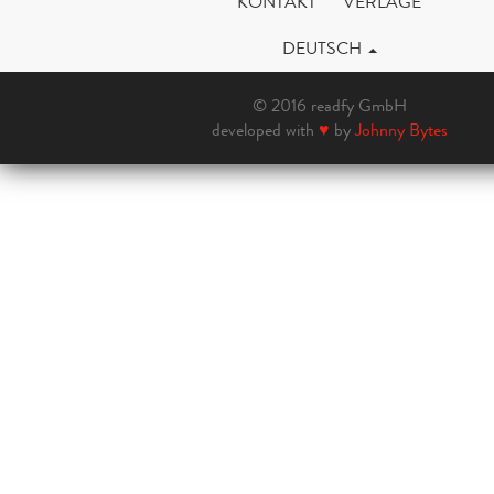
KONTAKT
VERLAGE
DEUTSCH
© 2016 readfy GmbH
developed with
♥
by
Johnny Bytes