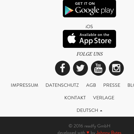
iOS
FOLGE UNS
Facebook
Twitter
YouTub
Ins
IMPRESSUM
DATENSCHUTZ
AGB
PRESSE
BL
KONTAKT
VERLAGE
DEUTSCH
© 2016 readfy GmbH
developed with
♥
by
Johnny Bytes