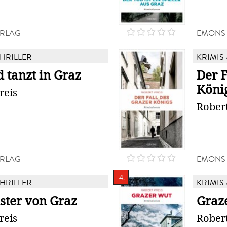
RLAG
EMONS
THRILLER
KRIMIS 
 tanzt in Graz
Der F
Köni
reis
Robert
RLAG
EMONS
4.
THRILLER
KRIMIS 
ster von Graz
Graz
reis
Robert