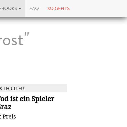
EBOOKS
FAQ
SO GEHT'S
ost"
& THRILLER
od ist ein Spieler
Graz
 Preis