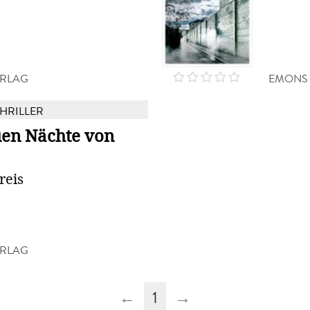
RLAG
EMONS
THRILLER
uen Nächte von
reis
RLAG
←
1
→