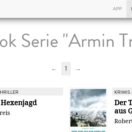
APP
ok Serie "Armin Tr
←
1
→
THRILLER
KRIMIS 
 Hexenjagd
Der T
aus 
reis
Robert