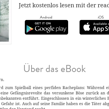
Jetzt kostenlos lesen mit der re
Android
iOS
Über das eBook
rn.
rd zum Spielball eines perfiden Racheplans: Während e
eine Gefängnisrevolte das versunkene Böse zurück an di
bekannten entführt. Eingeschlossen in ein winterliches 
n Gefahr ist. Auch auf seine Familie haben es die Täter a