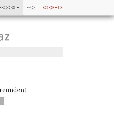
EBOOKS
FAQ
SO GEHT'S
az
Freunden!