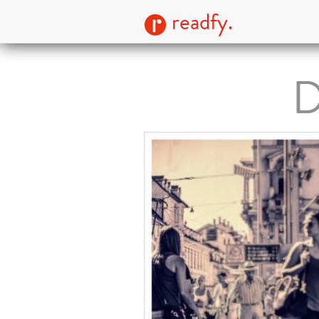
readfy.
D