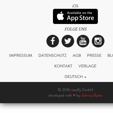
iOS
FOLGE UNS
Facebook
Twitter
YouTub
Ins
IMPRESSUM
DATENSCHUTZ
AGB
PRESSE
BL
KONTAKT
VERLAGE
DEUTSCH
© 2016 readfy GmbH
developed with
♥
by
Johnny Bytes