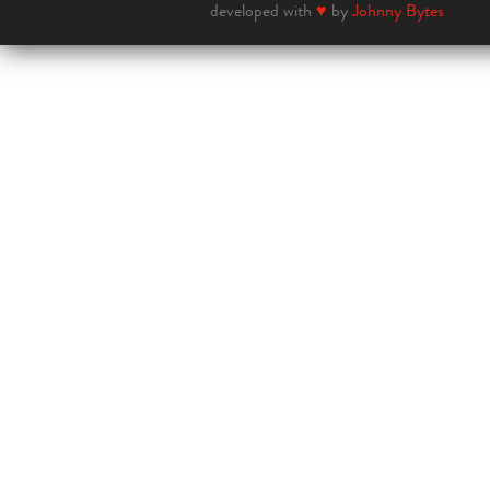
developed with
♥
by
Johnny Bytes