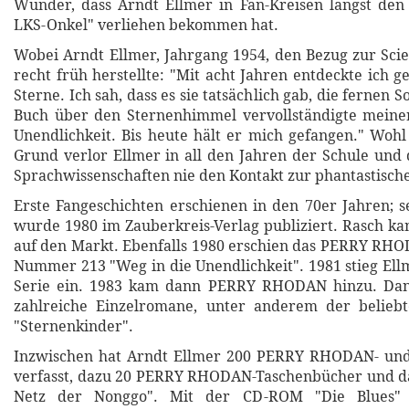
Wunder, dass Arndt Ellmer in Fan-Kreisen längst den
LKS-Onkel" verliehen bekommen hat.
Wobei Arndt Ellmer, Jahrgang 1954, den Bezug zur Scie
recht früh herstellte: "Mit acht Jahren entdeckte ich 
Sterne. Ich sah, dass es sie tatsächlich gab, die fernen S
Buch über den Sternenhimmel vervollständigte mein
Unendlichkeit. Bis heute hält er mich gefangen." Woh
Grund verlor Ellmer in all den Jahren der Schule und
Sprachwissenschaften nie den Kontakt zur phantastische
Erste Fangeschichten erschienen in den 70er Jahren; 
wurde 1980 im Zauberkreis-Verlag publiziert. Rasch ka
auf den Markt. Ebenfalls 1980 erschien das PERRY RH
Nummer 213 "Weg in die Unendlichkeit". 1981 stieg Ell
Serie ein. 1983 kam dann PERRY RHODAN hinzu. Dan
zahlreiche Einzelromane, unter anderem der belieb
"Sternenkinder".
Inzwischen hat Arndt Ellmer 200 PERRY RHODAN- un
verfasst, dazu 20 PERRY RHODAN-Taschenbücher und d
Netz der Nonggo". Mit der CD-ROM "Die Blues" 