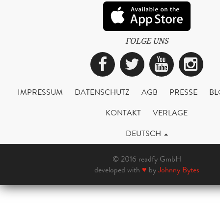
FOLGE UNS
Facebook
Twitter
YouTub
Ins
IMPRESSUM
DATENSCHUTZ
AGB
PRESSE
BL
KONTAKT
VERLAGE
DEUTSCH
© 2016 readfy GmbH
developed with
♥
by
Johnny Bytes