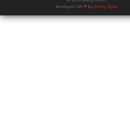
developed with
♥
by
Johnny Bytes