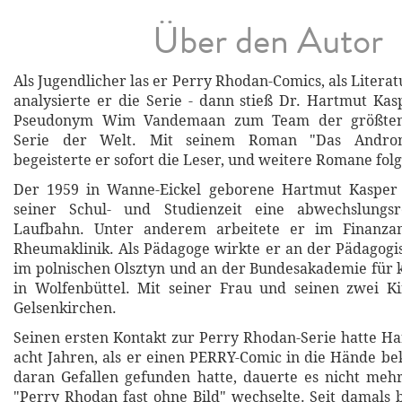
Über den Autor
Als Jugendlicher las er Perry Rhodan-Comics, als Litera
analysierte er die Serie - dann stieß Dr. Hartmut Ka
Pseudonym Wim Vandemaan zum Team der größten S
Serie der Welt. Mit seinem Roman "Das Andro
begeisterte er sofort die Leser, und weitere Romane fol
Der 1959 in Wanne-Eickel geborene Hartmut Kasper 
seiner Schul- und Studienzeit eine abwechslungsr
Laufbahn. Unter anderem arbeitete er im Finanza
Rheumaklinik. Als Pädagoge wirkte er an der Pädagog
im polnischen Olsztyn und an der Bundesakademie für k
in Wolfenbüttel. Mit seiner Frau und seinen zwei Ki
Gelsenkirchen.
Seinen ersten Kontakt zur Perry Rhodan-Serie hatte H
acht Jahren, als er einen PERRY-Comic in die Hände 
daran Gefallen gefunden hatte, dauerte es nicht mehr
"Perry Rhodan fast ohne Bild" wechselte. Seit damals b