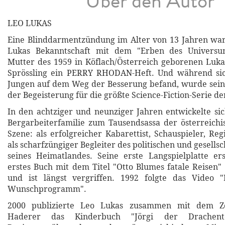
Über den Autor
LEO LUKAS
Eine Blinddarmentzündung im Alter von 13 Jahren war
Lukas Bekanntschaft mit dem "Erben des Universu
Mutter des 1959 in Köflach/Österreich geborenen Luk
Sprössling ein PERRY RHODAN-Heft. Und während si
Jungen auf dem Weg der Besserung befand, wurde sein
der Begeisterung für die größte Science-Fiction-Serie der
In den achtziger und neunziger Jahren entwickelte si
Bergarbeiterfamilie zum Tausendsassa der österreichi
Szene: als erfolgreicher Kabarettist, Schauspieler, Re
als scharfzüngiger Begleiter des politischen und gesells
seines Heimatlandes. Seine erste Langspielplatte er
erstes Buch mit dem Titel "Otto Blumes fatale Reisen
und ist längst vergriffen. 1992 folgte das Video 
Wunschprogramm".
2000 publizierte Leo Lukas zusammen mit dem Z
Haderer das Kinderbuch "Jörgi der Drachent