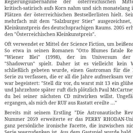
Regierungsübernahme der österreichischen Mitte-R
kritisch-satirisch aufs Korn nahm und sich monatelang 
Plätzen der österreichischen Bestsellerlisten hielt. S
mehrfach mit dem "Salzburger Stier" ausgezeichnet,
Kleinkunstpreis des deutschsprachigen Raums. 2005 er
den "Österreichischen Kleinkunstpreis".
Oft verwendet er Mittel der Science Fiction, um beißen
So etwa in seinen Romanen "Otto Blumes fatale Re
"Wiener Blei" (1998), der im Universum der Ro
"Shadowrun" spielt. Daher ist es vielleicht kein
schließlich gebeten wurde, einen Gastroman für d
Serie zu verfassen, die er all die Jahre aufmerksam ver
war begeistert: "Stell dir vor, du warst mit 13 ein glüh
und Jahrzehnte später ruft dich plötzlich Paul McCartne
du bei seiner nächsten CD mitwirken willst. Ungefä
ergangen, als mich der RUF aus Rastatt ereilte ..."
Bereits mit seinem Erstling "Die Astronautische Rev
Nummer 2059 erweiterte er das PERRY RHODAN-Un
ganz persönliche ironische Facette, die inzwischen n
Serie wegzudenken ist. Aus dem Gastspiel wurde bald