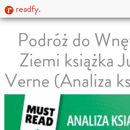
readfy.
Podróż do Wnę
Ziemi książka J
Verne (Analiza ks