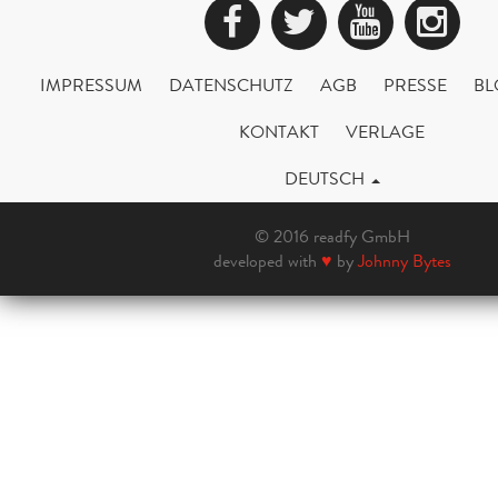
Facebook
Twitter
YouTub
Ins
IMPRESSUM
DATENSCHUTZ
AGB
PRESSE
BL
KONTAKT
VERLAGE
DEUTSCH
© 2016 readfy GmbH
developed with
♥
by
Johnny Bytes