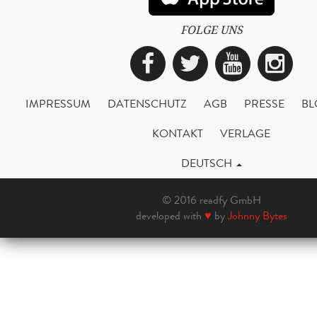
FOLGE UNS
Facebook
Twitter
YouTub
Ins
IMPRESSUM
DATENSCHUTZ
AGB
PRESSE
BL
KONTAKT
VERLAGE
DEUTSCH
© 2016 readfy GmbH
developed with
♥
by
Johnny Bytes