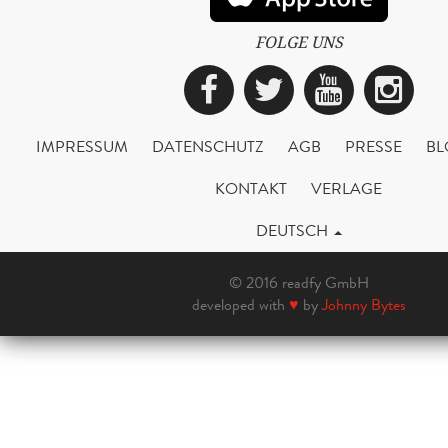
FOLGE UNS
Facebook
Twitter
YouTub
Ins
IMPRESSUM
DATENSCHUTZ
AGB
PRESSE
BL
KONTAKT
VERLAGE
DEUTSCH
© 2016 readfy GmbH
developed with
♥
by
Johnny Bytes