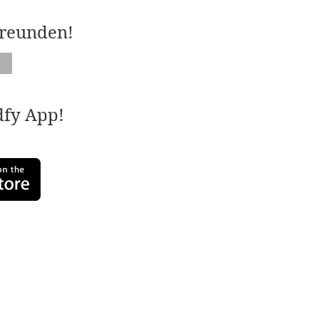
Freunden!
adfy App!