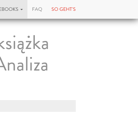
EBOOKS
FAQ
SO GEHT'S
siążka
naliza