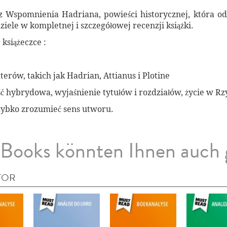
z Wspomnienia Hadriana, powieści historycznej, która o
iele w kompletnej i szczegółowej recenzji książki.
 książeczce :
erów, takich jak Hadrian, Attianus i Plotine
eść hybrydowa, wyjaśnienie tytułów i rozdziałów, życie w R
zybko zrozumieć sens utworu.
Books könnten Ihnen auch 
TOR