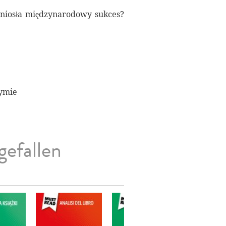
dniosła międzynarodowy sukces?
zymie
gefallen