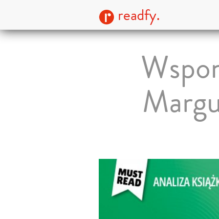
readfy.
Wspom
Margu