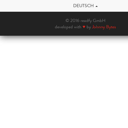
DEUTSCH
© 2016 readfy GmbH
developed with
♥
by
Johnny Bytes