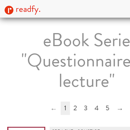
readfy.
eBook Seri
"Questionnaire
lecture"
←
1
2
3
4
5
→