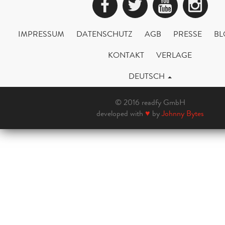
Facebook
Twitter
YouTub
Ins
IMPRESSUM
DATENSCHUTZ
AGB
PRESSE
BL
KONTAKT
VERLAGE
DEUTSCH
© 2016 readfy GmbH
developed with
♥
by
Johnny Bytes