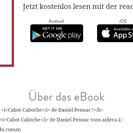
Jetzt kostenlos lesen mit der re
Android
iOS
Über das eBook
 <i>Cabot-Caboche</i> de Daniel Pennac !</b>
 <i>Cabot-Caboche</i> de Daniel Pennac vous aidera à :
 du roman