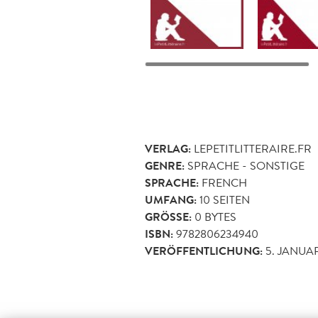
VERLAG:
LEPETITLITTERAIRE.FR
GENRE:
SPRACHE - SONSTIGE
SPRACHE:
FRENCH
UMFANG:
10
SEITEN
GRÖSSE:
0 BYTES
ISBN:
9782806234940
VERÖFFENTLICHUNG:
5. JANUAR