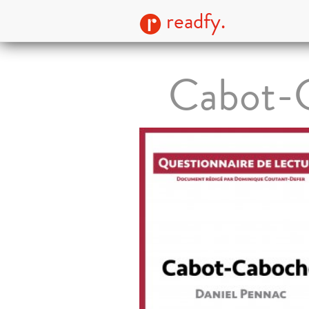
readfy.
Cabot-C