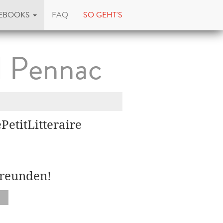
EBOOKS
FAQ
SO GEHT'S
l Pennac
PetitLitteraire
Freunden!