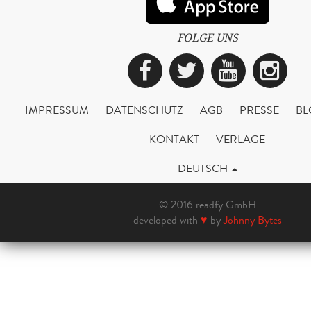
FOLGE UNS
Facebook
Twitter
YouTub
Ins
IMPRESSUM
DATENSCHUTZ
AGB
PRESSE
BL
KONTAKT
VERLAGE
DEUTSCH
© 2016 readfy GmbH
developed with
♥
by
Johnny Bytes