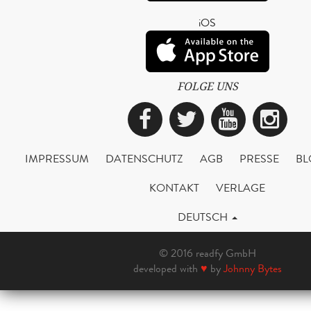
iOS
FOLGE UNS
Facebook
Twitter
YouTub
Ins
IMPRESSUM
DATENSCHUTZ
AGB
PRESSE
BL
KONTAKT
VERLAGE
DEUTSCH
© 2016 readfy GmbH
developed with
♥
by
Johnny Bytes