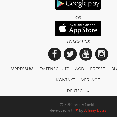
iOS
FOLGE UNS
Facebook
Twitter
YouTub
Ins
IMPRESSUM
DATENSCHUTZ
AGB
PRESSE
BL
KONTAKT
VERLAGE
DEUTSCH
© 2016 readfy GmbH
developed with
♥
by
Johnny Bytes