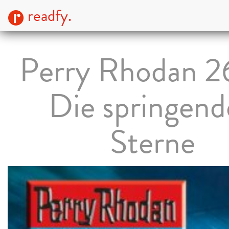
readfy.
Perry Rhodan 2
Die springen
Sterne