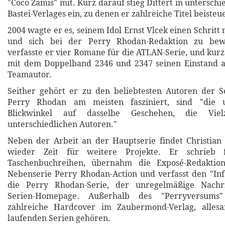
"Coco Zamis" mit. Kurz darauf stieg Dittert in unterschi
Bastei-Verlages ein, zu denen er zahlreiche Titel beisteu
2004 wagte er es, seinem Idol Ernst Vlcek einen Schrit
und sich bei der Perry Rhodan-Redaktion zu bew
verfasste er vier Romane für die ATLAN-Serie, und kurz
mit dem Doppelband 2346 und 2347 seinen Einstand a
Teamautor.
Seither gehört er zu den beliebtesten Autoren der S
Perry Rhodan am meisten fasziniert, sind "die un
Blickwinkel auf dasselbe Geschehen, die Viel
unterschiedlichen Autoren."
Neben der Arbeit an der Hauptserie findet Christian
wieder Zeit für weitere Projekte. Er schrieb 
Taschenbuchreihen, übernahm die Exposé-Redaktion
Nebenserie Perry Rhodan-Action und verfasst den "Inf
die Perry Rhodan-Serie, der unregelmäßige Nachri
Serien-Homepage. Außerhalb des "Perryversums"
zahlreiche Hardcover im Zaubermond-Verlag, allesa
laufenden Serien gehören.