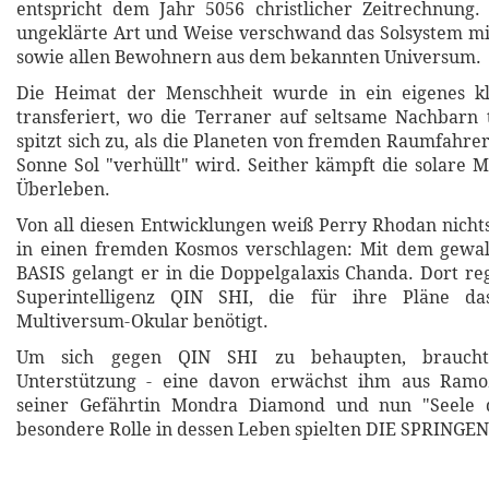
entspricht dem Jahr 5056 christlicher Zeitrechnung.
ungeklärte Art und Weise verschwand das Solsystem mi
sowie allen Bewohnern aus dem bekannten Universum.
Die Heimat der Menschheit wurde in ein eigenes k
transferiert, wo die Terraner auf seltsame Nachbarn 
spitzt sich zu, als die Planeten von fremden Raumfahre
Sonne Sol "verhüllt" wird. Seither kämpft die solare 
Überleben.
Von all diesen Entwicklungen weiß Perry Rhodan nichts
in einen fremden Kosmos verschlagen: Mit dem gewal
BASIS gelangt er in die Doppelgalaxis Chanda. Dort reg
Superintelligenz QIN SHI, die für ihre Pläne das
Multiversum-Okular benötigt.
Um sich gegen QIN SHI zu behaupten, brauch
Unterstützung - eine davon erwächst ihm aus Ramoz
seiner Gefährtin Mondra Diamond und nun "Seele d
besondere Rolle in dessen Leben spielten DIE SPRINGE