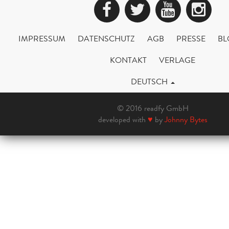
Facebook
Twitter
YouTub
Ins
IMPRESSUM
DATENSCHUTZ
AGB
PRESSE
BL
KONTAKT
VERLAGE
DEUTSCH
© 2016 readfy GmbH
developed with
♥
by
Johnny Bytes