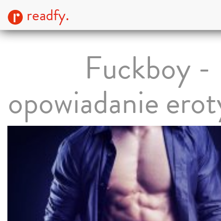
readfy.
Fuckboy -
opowiadanie erot