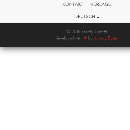
KONTAKT
VERLAGE
DEUTSCH
© 2016 readfy GmbH
developed with
♥
by
Johnny Bytes