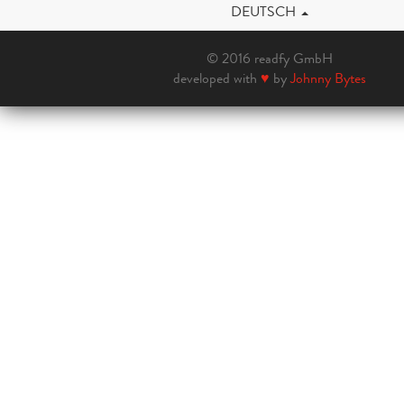
DEUTSCH
© 2016 readfy GmbH
developed with
♥
by
Johnny Bytes