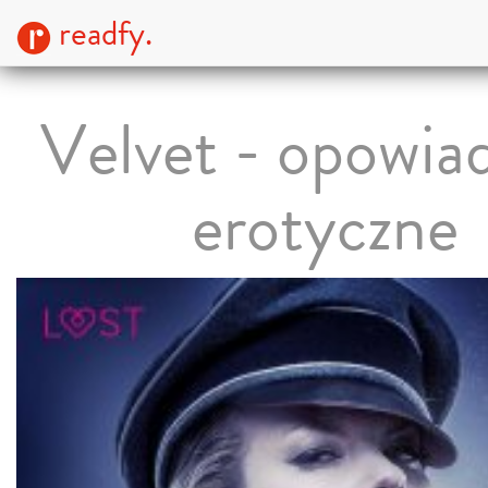
readfy.
Velvet - opowia
erotyczne