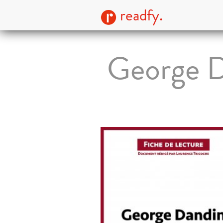
readfy.
George D