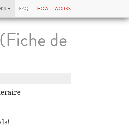
OKS
FAQ
HOW IT WORKS
(Fiche de
teraire
ds!