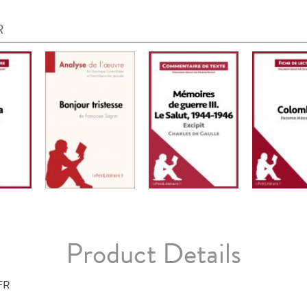
R
Product Details
FR