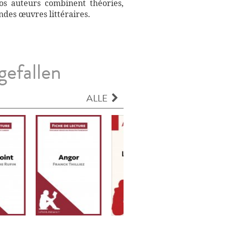
Nos auteurs combinent théories,
ndes œuvres littéraires.
gefallen
ALLE