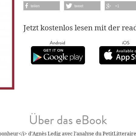
teilen
tweet
+1
Jetzt kostenlos lesen mit der re
Android
iOS
Über das eBook
onheur</i> d’Agnès Ledig avec l’analyse du PetitLitteraire