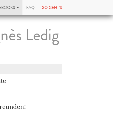
EBOOKS
FAQ
SO GEHT'S
gnès Ledig
ste
Freunden!