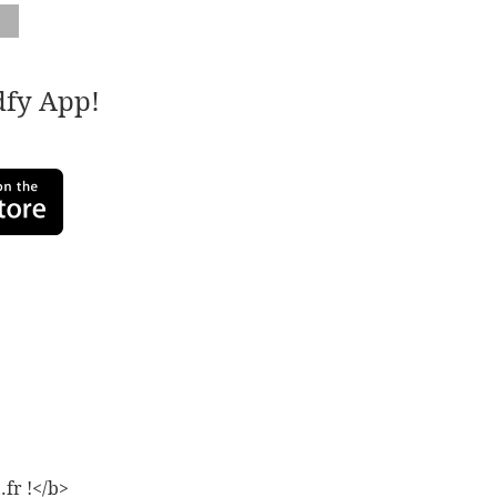
adfy App!
.fr !</b>