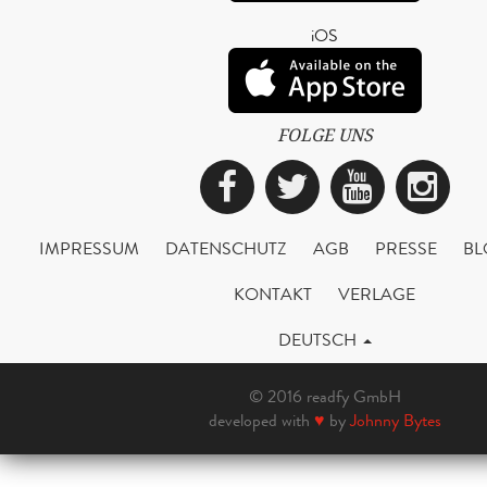
iOS
FOLGE UNS
Facebook
Twitter
YouTub
Ins
IMPRESSUM
DATENSCHUTZ
AGB
PRESSE
BL
KONTAKT
VERLAGE
DEUTSCH
© 2016 readfy GmbH
developed with
♥
by
Johnny Bytes