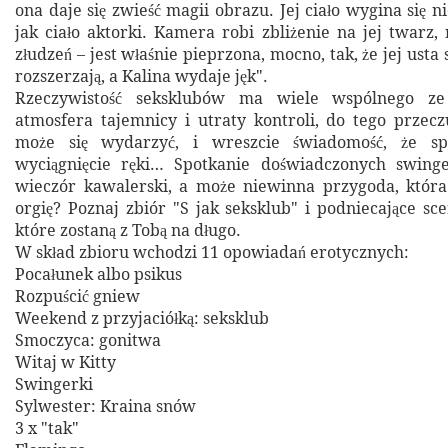
ona daje się zwieść magii obrazu. Jej ciało wygina się n
jak ciało aktorki. Kamera robi zbliżenie na jej twarz,
złudzeń – jest właśnie pieprzona, mocno, tak, że jej usta 
rozszerzają, a Kalina wydaje jęk".
Rzeczywistość seksklubów ma wiele wspólnego z
atmosfera tajemnicy i utraty kontroli, do tego przecz
może się wydarzyć, i wreszcie świadomość, że spe
wyciągnięcie ręki… Spotkanie doświadczonych swing
wieczór kawalerski, a może niewinna przygoda, która
orgię? Poznaj zbiór "S jak seksklub" i podniecające sce
które zostaną z Tobą na długo.
W skład zbioru wchodzi 11 opowiadań erotycznych:
Pocałunek albo psikus
Rozpuścić gniew
Weekend z przyjaciółką: seksklub
Smoczyca: gonitwa
Witaj w Kitty
Swingerki
Sylwester: Kraina snów
3 x "tak"