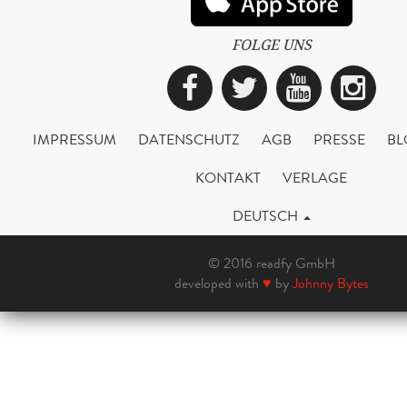
FOLGE UNS
Facebook
Twitter
YouTub
Ins
IMPRESSUM
DATENSCHUTZ
AGB
PRESSE
BL
KONTAKT
VERLAGE
DEUTSCH
© 2016 readfy GmbH
developed with
♥
by
Johnny Bytes