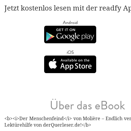
Jetzt kostenlos lesen mit der readfy A
Android
iOS
Über das eBook
<b><i>Der Menschenfeind</i> von Molière – Endlich ver
Lektürehilfe von derQuerleser.de!</b>