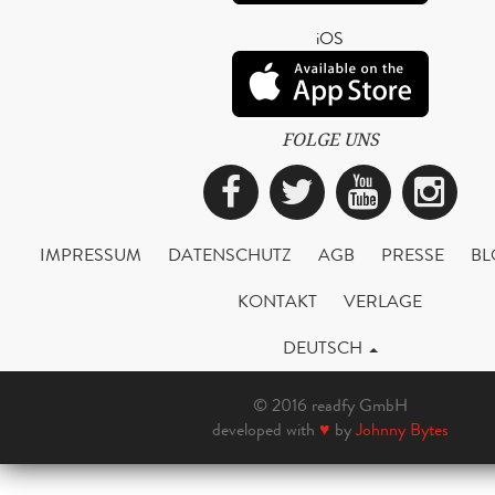
iOS
FOLGE UNS
Facebook
Twitter
YouTub
Ins
IMPRESSUM
DATENSCHUTZ
AGB
PRESSE
BL
KONTAKT
VERLAGE
DEUTSCH
© 2016 readfy GmbH
developed with
♥
by
Johnny Bytes