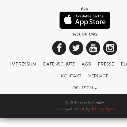
iOS
FOLGE UNS
Facebook
Twitter
YouTub
Ins
IMPRESSUM
DATENSCHUTZ
AGB
PRESSE
BL
KONTAKT
VERLAGE
DEUTSCH
© 2016 readfy GmbH
developed with
♥
by
Johnny Bytes