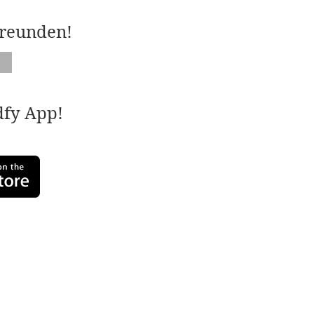
Freunden!
adfy App!