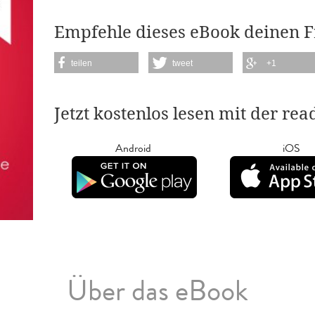
Empfehle dieses eBook deinen 
teilen
tweet
+1
Jetzt kostenlos lesen mit der re
Android
iOS
Über das eBook