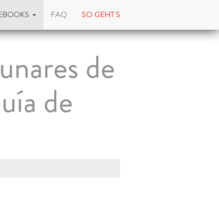
EBOOKS
FAQ
SO GEHT'S
lunares de
uía de