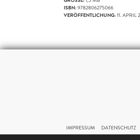
GRÖSSE:
1,5 MB
ISBN:
9782806275066
VERÖFFENTLICHUNG:
11. APRIL 
IMPRESSUM
DATENSCHUTZ