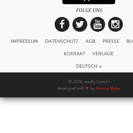
FOLGE UNS
Facebook
Twitter
YouTub
Ins
IMPRESSUM
DATENSCHUTZ
AGB
PRESSE
BL
KONTAKT
VERLAGE
DEUTSCH
© 2016 readfy GmbH
developed with
♥
by
Johnny Bytes