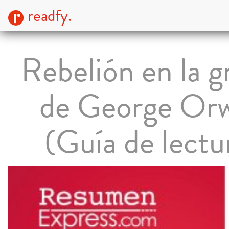
readfy.
Rebelión en la g
de George Orw
(Guía de lectu