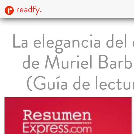
readfy.
La elegancia del 
de Muriel Barb
(Guía de lectu