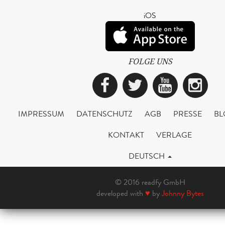
iOS
FOLGE UNS
Facebook
Twitter
YouTub
Ins
IMPRESSUM
DATENSCHUTZ
AGB
PRESSE
BL
KONTAKT
VERLAGE
DEUTSCH
© 2016 readfy GmbH
developed with
♥
by
Johnny Bytes