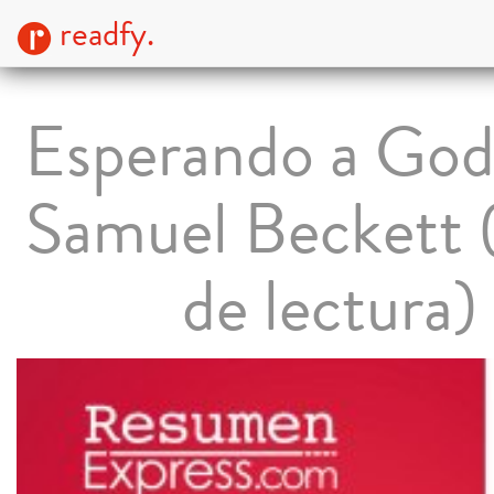
readfy.
Esperando a God
Samuel Beckett 
de lectura)