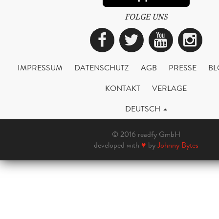
FOLGE UNS
Facebook
Twitter
YouTub
Ins
IMPRESSUM
DATENSCHUTZ
AGB
PRESSE
BL
KONTAKT
VERLAGE
DEUTSCH
© 2016 readfy GmbH
developed with
♥
by
Johnny Bytes