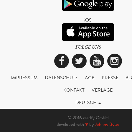
iOS
FOLGE UNS
Facebook
Twitter
YouTub
Ins
IMPRESSUM
DATENSCHUTZ
AGB
PRESSE
BL
KONTAKT
VERLAGE
DEUTSCH
© 2016 readfy GmbH
developed with
♥
by
Johnny Bytes