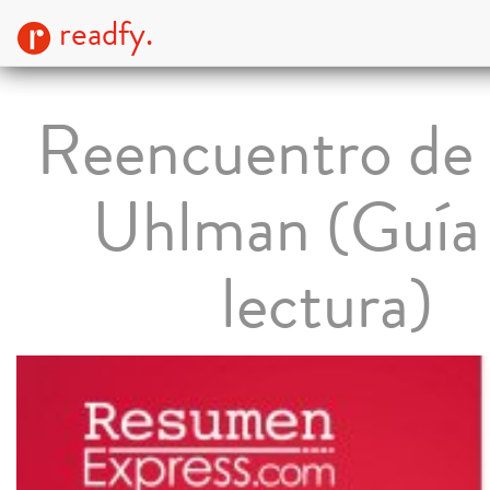
readfy.
Reencuentro de
Uhlman (Guía
lectura)