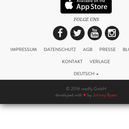
FOLGE UNS
Facebook
Twitter
YouTub
Ins
IMPRESSUM
DATENSCHUTZ
AGB
PRESSE
BL
KONTAKT
VERLAGE
DEUTSCH
© 2016 readfy GmbH
developed with
♥
by
Johnny Bytes