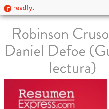
readfy.
Robinson Cruso
Daniel Defoe (Gu
lectura)